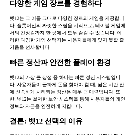
다양한 게임 장르를 경험하다
벳12는 그 이름 그대로 다양한 장르의 게임을 제공합니
다. 슬롯머신의 짜릿한 스릴을 시작으로, 테이블 게임에
서의 긴장감까지 한 곳에서 모두 즐길 수 있습니다. 이
러한 다양한 게임 선택지는 사용자들에게 잊지 못할 즐
거움을 선사합니다.
빠른 정산과 안전한 플레이 환경
벳12의 가장 큰 장점 중 하나는 빠른 정산 시스템입니
다. 사용자들이 급하게 돈을 찾아야 할 때, 짧은 시간 안
에 신속하게 처리되는 정산은 매우 큰 매력입니다. 또
한, 벳12는 철저한 보안 시스템을 통해 사용자들의 개인
정보와 자금을 안전하게 지킵니다.
결론: 벳12 선택의 이유